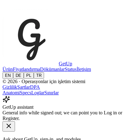
GetUp
Ürün
Fiyatlandırma
Dökümanlar
Status
İletişim
EN
DE
PL
TR
© 2026 · Operasyonlar için işletim sistemi
Gizlilik
Şartlar
DPA
Anatomi
Specs
Loglar
Sınırlar
GetUp assistant
General info while signed out; we can point you to Log in or
Register.
Ask about GetUp, sign-in, and modules.