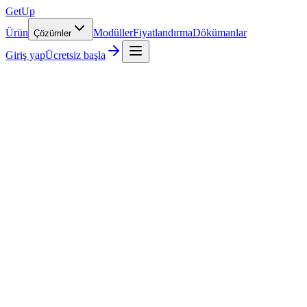
GetUp
Ürün
Modüller
Fiyatlandırma
Dökümanlar
Çözümler
Giriş yap
Ücretsiz başla
→
veya birini davet et
⌘K
İşe alım süresi
p50 · 19 sa 42 dk
Yetki tanımı
32 ayrı yetki
Denetim kaydı
7 yıl · değiştirilemez