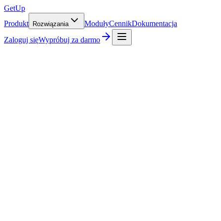
GetUp
Produkt
Moduły
Cennik
Dokumentacja
Rozwiązania
Zaloguj się
Wypróbuj za darmo
→
lub zsy
Opóźnienie sync
Google · 8 s · Wix · 14 s
Integracje
Wix · Google · iCal
Spadek no-show
−38% z przypomnieniami