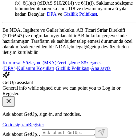
(b), 6(1)(c) (eIDAS 910/2014) ve 6(1)(f). Saklama: sözleşme
bitiminden itibaren k.c. art. 118 ve devamı uyarınca 6 yıla
kadar. Detaylar:
DPA
ve
Gizlilik Politikası
.
Bu NDA, İngiltere ve Galler hukuku, AB Ticari Sırlar Direktifi
(2016/943) ve doğrudan uygulanabilir AB hukuku çerçevesinde
hazırlanmıştır. Tarafların ek taahhütler talep etmesi durumunda özel
olarak müzakere edilen bir NDA için legal@getup.dev üzerinden
iletişim kurulabilir.
Kurumsal Sözleşme (MSA)
·
Veri İşleme Sözleşmesi
(DPA)
·
Kullanım Koşulları
·
Gizlilik Politikası
·
Ana sayfa
GetUp assistant
General info while signed out; we can point you to Log in or
Register.
Ask about GetUp, sign-in, and modules.
Go to sign-in
Register
Ask about GetUp…