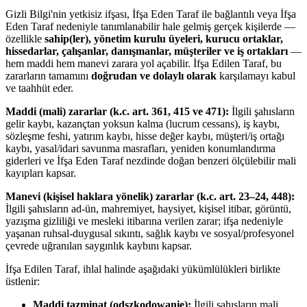
Gizli Bilgi'nin yetkisiz ifşası, İfşa Eden Taraf ile bağlantılı veya İfşa
Eden Taraf nedeniyle tanımlanabilir hale gelmiş gerçek kişilerde —
özellikle
sahip(ler), yönetim kurulu üyeleri, kurucu ortaklar,
hissedarlar, çalışanlar, danışmanlar, müşteriler ve iş ortakları
—
hem maddi hem manevi zarara yol açabilir. İfşa Edilen Taraf, bu
zararların tamamını
doğrudan ve dolaylı olarak
karşılamayı kabul
ve taahhüt eder.
Maddi (mali) zararlar (k.c. art. 361, 415 ve 471):
İlgili şahısların
gelir kaybı, kazançtan yoksun kalma (lucrum cessans), iş kaybı,
sözleşme feshi, yatırım kaybı, hisse değer kaybı, müşteri/iş ortağı
kaybı, yasal/idari savunma masrafları, yeniden konumlandırma
giderleri ve İfşa Eden Taraf nezdinde doğan benzeri ölçülebilir mali
kayıpları kapsar.
Manevi (kişisel haklara yönelik) zararlar (k.c. art. 23–24, 448):
İlgili şahısların ad-ün, mahremiyet, haysiyet, kişisel itibar, görüntü,
yazışma gizliliği ve mesleki itibarına verilen zarar; ifşa nedeniyle
yaşanan ruhsal-duygusal sıkıntı, sağlık kaybı ve sosyal/profesyonel
çevrede uğranılan saygınlık kaybını kapsar.
İfşa Edilen Taraf, ihlal halinde aşağıdaki yükümlülükleri birlikte
üstlenir:
Maddi tazminat (odszkodowanie):
İlgili şahısların mali