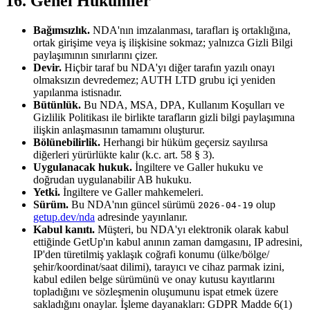
16. Genel Hükümler
Bağımsızlık.
NDA'nın imzalanması, tarafları iş ortaklığına,
ortak girişime veya iş ilişkisine sokmaz; yalnızca Gizli Bilgi
paylaşımının sınırlarını çizer.
Devir.
Hiçbir taraf bu NDA'yı diğer tarafın yazılı onayı
olmaksızın devredemez; AUTH LTD grubu içi yeniden
yapılanma istisnadır.
Bütünlük.
Bu NDA, MSA, DPA, Kullanım Koşulları ve
Gizlilik Politikası ile birlikte tarafların gizli bilgi paylaşımına
ilişkin anlaşmasının tamamını oluşturur.
Bölünebilirlik.
Herhangi bir hüküm geçersiz sayılırsa
diğerleri yürürlükte kalır (k.c. art. 58 § 3).
Uygulanacak hukuk.
İngiltere ve Galler hukuku ve
doğrudan uygulanabilir AB hukuku.
Yetki.
İngiltere ve Galler mahkemeleri.
Sürüm.
Bu NDA'nın güncel sürümü
olup
2026-04-19
getup.dev/nda
adresinde yayınlanır.
Kabul kanıtı.
Müşteri, bu NDA'yı elektronik olarak kabul
ettiğinde GetUp'ın kabul anının zaman damgasını, IP adresini,
IP'den türetilmiş yaklaşık coğrafi konumu (ülke/bölge/
şehir/koordinat/saat dilimi), tarayıcı ve cihaz parmak izini,
kabul edilen belge sürümünü ve onay kutusu kayıtlarını
topladığını ve sözleşmenin oluşumunu ispat etmek üzere
sakladığını onaylar. İşleme dayanakları: GDPR Madde 6(1)