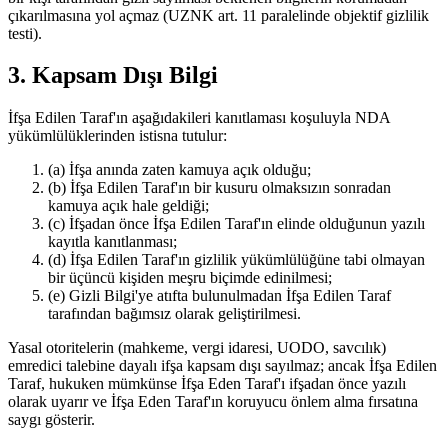
çıkarılmasına yol açmaz (UZNK art. 11 paralelinde objektif gizlilik
testi).
3. Kapsam Dışı Bilgi
İfşa Edilen Taraf'ın aşağıdakileri kanıtlaması koşuluyla NDA
yükümlülüklerinden istisna tutulur:
(a) İfşa anında zaten kamuya açık olduğu;
(b) İfşa Edilen Taraf'ın bir kusuru olmaksızın sonradan
kamuya açık hale geldiği;
(c) İfşadan önce İfşa Edilen Taraf'ın elinde olduğunun yazılı
kayıtla kanıtlanması;
(d) İfşa Edilen Taraf'ın gizlilik yükümlülüğüne tabi olmayan
bir üçüncü kişiden meşru biçimde edinilmesi;
(e) Gizli Bilgi'ye atıfta bulunulmadan İfşa Edilen Taraf
tarafından bağımsız olarak geliştirilmesi.
Yasal otoritelerin (mahkeme, vergi idaresi, UODO, savcılık)
emredici talebine dayalı ifşa kapsam dışı sayılmaz; ancak İfşa Edilen
Taraf, hukuken mümkünse İfşa Eden Taraf'ı ifşadan önce yazılı
olarak uyarır ve İfşa Eden Taraf'ın koruyucu önlem alma fırsatına
saygı gösterir.